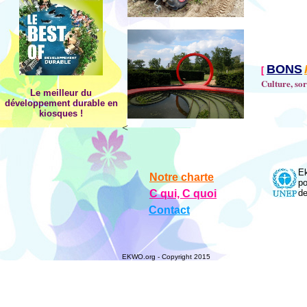
BONS
[
Culture, sort
Le meilleur du
développement durable en
kiosques
!
<
Ek
Notre charte
po
C qui, C quoi
de
Contact
EKWO.org - Copyright 2015