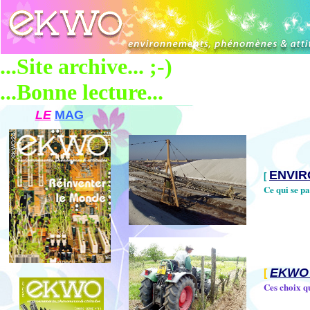
...Site archive... ;-)
...Bonne lecture...
LE
MAG
ENVI
[
Ce qui se pas
EKWO
[
Ces choix qu